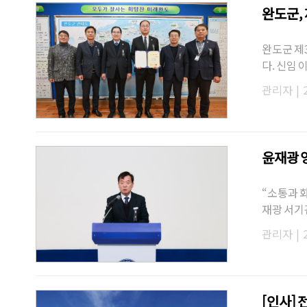
완도군,
완도군 제
다. 신임
이 1월 
관리자
|
윤재광 
“소통과 
재광 서기
제32대 
관리자
|
[인사]