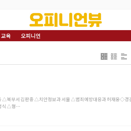
교육
오피니언
 △북부서 김판중 △치안정보과 서울 △범죄예방대응과 허재웅◇경
성식 △형…