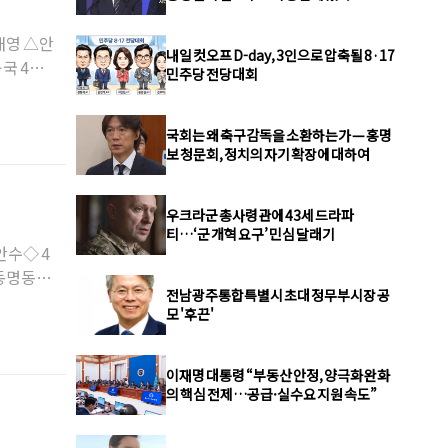
재영 △안
내일 컷오프 D-day, 3인으로 압축될 8·17
국 4차
민주당 전당대회
국회는 왜 축구감독을 소환하는가 — 홍명
보 청문회, 정치의 자기 확장에 대하여
우크라군 총사령관에 43세 드라파
티…‘군 개혁 요구’ 민심 달래기
수◇ 4
동명동장
전남광주통합특별시 초대 정무부시장 공
모 '후끈'
이재명 대통령 “부동산 안정, 양극화 완화
의 핵심 전제…공급·실수요 지원 속도”