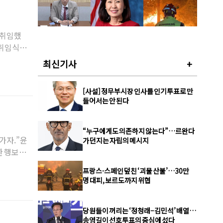
 취임했
취임식 없
최신기사
+
[사설] 정무부시장 인사를 인기투표로 만
들어서는 안 된다
“누구에게도 의존하지 않는다”…르완다
가자.”윤
가 던지는 자립의 메시지
한 행보로
프랑스·스페인 덮친 ‘괴물 산불’…30만
명 대피, 보르도까지 위협
당원들이 꺼리는 ‘정청래–김민석’ 배열…
송영길이 선호투표의 중심에 섰다