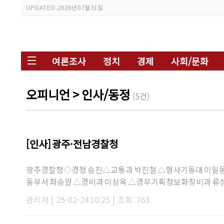
UPDATED.
2026년 07월 31일
여론조사
정치
경제
사회/문화
오피니언
> 인사/동정
(5건)
[인사] 광주·전남경찰청
광주경찰청◇경정 승진△교통과 박진철 △형사기동대 이일동
동부서 좌승원 △경비과 이상옥 △경무기획정보화장비과 류
관리자
|
25-02-24 10:25
|
조회 : 763