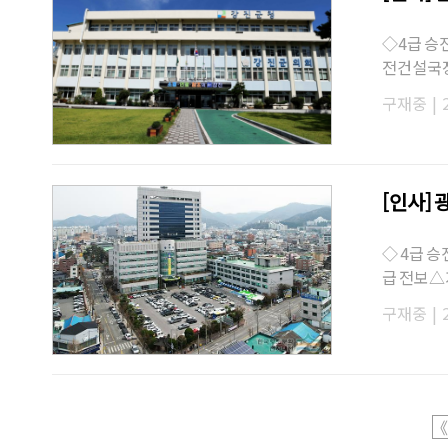
◇4급 승
전건설국장
산업혁명
구재중
|
[인사]
◇ 4급 
급 전보△
직무대리
구재중
|
《