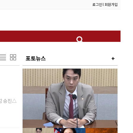
로그인
l
회원가입
포토뉴스
+
감 승진△