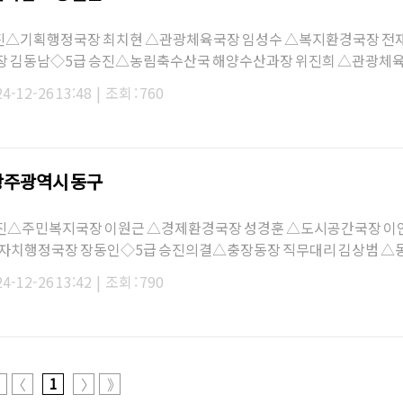
진△기획행정국장 최치현 △관광체육국장 임성수 △복지환경국장 전
 김동남◇5급 승진△농림축수산국 해양수산과장 위진희 △관광체육
활용추진단장 …
24-12-26 13:48
|
조회 : 760
 광주광역시 동구
승진△주민복지국장 이원근 △경제환경국장 성경훈 △도시공간국장 이안
자치행정국장 장동인◇5급 승진의결△충장동장 직무대리 김상범 △
 송경…
24-12-26 13:42
|
조회 : 790
1
〈
〉
》