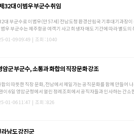
 제32대 이범우 부군수 취임
32대 부군수로 이범우(만 57세) 전남도청 환경산림국 기후대기과장이
 이범우 부군수는 제주항공 여객기 사고 희생자 애도 기간에 따라 별도의 
2일부터 시무식과 부…
25-01-09 09:49
|
조회 : 1040
영암군 부군수, 소통과 화합의 직장문화 강조
화합의 따뜻한 직장 문화, 전남에서 제일가는 공직문화를 함께 만들어 나
관이 6일 영암군청에서 열린 정례조회에서 공직자들과 인사하는 간소
영암군부군수 취…
25-01-06 11:47
|
조회 : 826
 전라남도 강진군